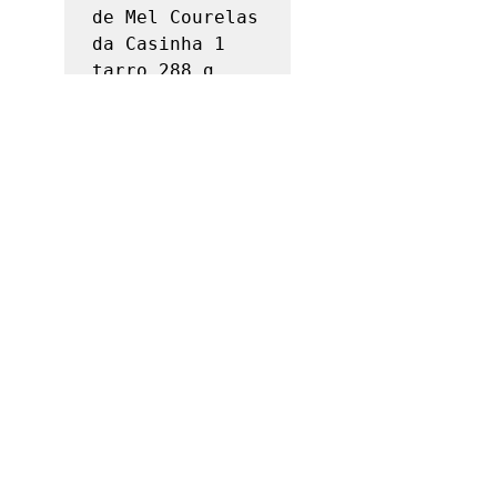
de Mel Courelas 
da Casinha 1 
tarro 288 g 
Ciruelas de 
Elvas en 
Almíbar 
Convento da 
Serra 1 tarro 
300 g 
Mantequilla de 
Cacahuete y 
Chocolate 
Ecológico 
Biomit 1 tarro 
230 g; Miel de 
Azahar Quinta 
de Jugais 1 
tarro 300 g 
Caramelos de 