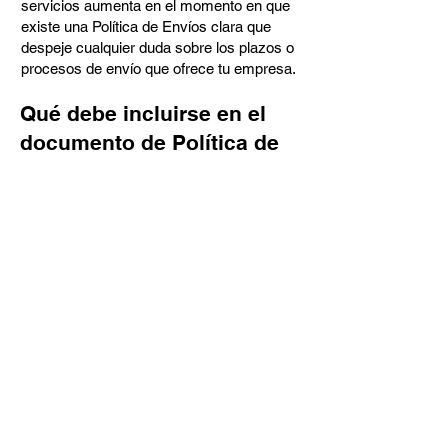
servicios aumenta en el momento en que
existe una Política de Envíos clara que
despeje cualquier duda sobre los plazos o
procesos de envío que ofrece tu empresa.
Qué debe incluirse en el
documento de Política de
Envíos
En general, una Política de Envíos suele
abordar este tipo de cuestiones: el plazo
de preparación de los pedidos, los gastos
de envío, las diferentes soluciones de
envío nacionales e internacionales, las
posibles interrupciones del servicio y
mucho más.